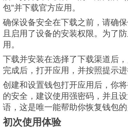
包”并下载官方应用。
确保设备安全在下载之前，请确保
且启用了设备的安装权限。为了防
用。
下载并安装在选择了下载渠道后，
完成后，打开应用，并按照提示进
创建和设置钱包打开应用后，你将
的安全，建议使用强密码，并且设
语，这是唯一能帮助你恢复钱包的
初次使用体验