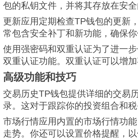
包的私钥文件，并将其存放在安全
更新应用定期检查TP钱包的更新
常包含安全补丁和新功能，确保你
使用强密码和双重认证为了进一步
双重认证功能。双重认证可以增加
高级功能和技巧
交易历史TP钱包提供详细的交易
录。这对于跟踪你的投资组合和税
市场行情应用内置的市场行情功能
走势。你还可以设置价格提醒，以