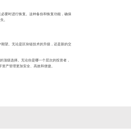
在必要时进行恢复。这种备份和恢复功能，确保
丢失。
户期望。无论是区块链技术的升级，还是新的交
域的顶级选择。无论你是哪一个层次的投资者，
字资产管理更加安全、高效和便捷。