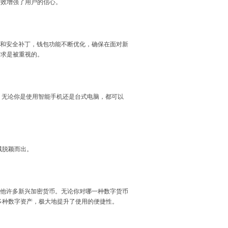
有效增强了用户的信心。
新和安全补丁，钱包功能不断优化，确保在面对新
需求是被重视的。
id。无论你是使用智能手机还是台式电脑，都可以
域脱颖而出。
其他许多新兴加密货币。无论你对哪一种数字货币
多种数字资产，极大地提升了使用的便捷性。