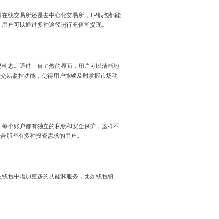
是在线交易所还是去中心化交易所，TP钱包都能
让用户可以通过多种途径进行充值和提现。
易动态。通过一目了然的界面，用户可以清晰地
时交易监控功能，使得用户能够及时掌握市场动
。每个账户都有独立的私钥和安全保护，这样不
适合那些有多种投资需求的用户。
在钱包中增加更多的功能和服务，比如钱包锁
。