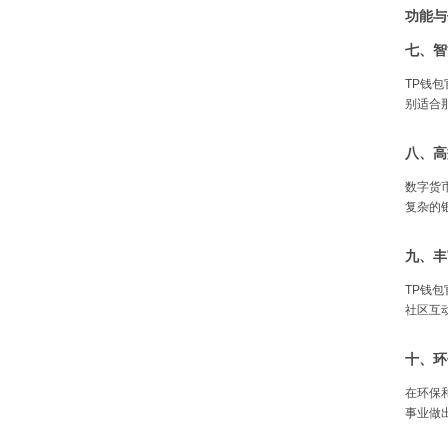
功能与
七、智
TP钱
别适合
八、高
数字货
复杂的
九、丰
TP钱
社区互
十、环
在环保
事业做