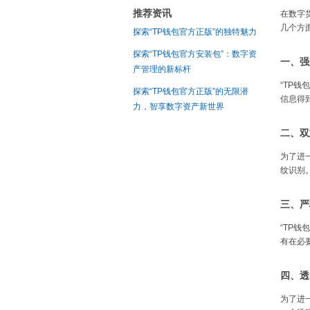
推荐资讯
在数字
几个方
探索“TP钱包官方正版”的独特魅力
探索“TP钱包官方安装包”：数字资
一、强
产管理的新标杆
“TP
探索“TP钱包官方正版”的无限潜
信息得
力，智享数字资产新世界
二、双
为了进
纹识别
三、严
“TP
有在必
四、透
为了进