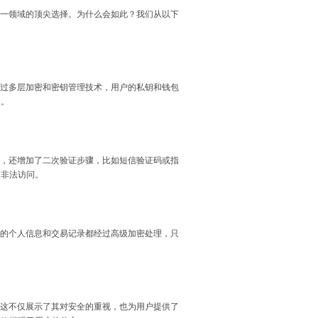
这一领域的顶尖选择。为什么会如此？我们从以下
通过多层加密和密钥管理技术，用户的私钥和钱包
改。
证，还增加了二次验证步骤，比如短信验证码或指
被非法访问。
户的个人信息和交易记录都经过高级加密处理，只
。这不仅展示了其对安全的重视，也为用户提供了