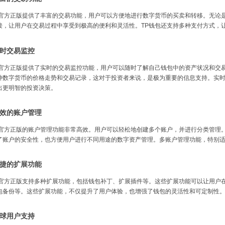
包官方正版提供了丰富的交易功能，用户可以方便地进行数字货币的买卖和转移。无论
接，让用户在交易过程中享受到极高的便利和灵活性。TP钱包还支持多种支付方式，
时交易监控
包官方正版提供了实时的交易监控功能，用户可以随时了解自己钱包中的资产状况和交
种数字货币的价格走势和交易记录，这对于投资者来说，是极为重要的信息支持。实
出更明智的投资决策。
效的账户管理
包官方正版的账户管理功能非常高效。用户可以轻松地创建多个账户，并进行分类管理
了账户的安全性，也方便用户进行不同用途的数字资产管理。多账户管理功能，特别
捷的扩展功能
包官方正版支持多种扩展功能，包括钱包补丁、扩展插件等。这些扩展功能可以让用户
包备份等。这些扩展功能，不仅提升了用户体验，也增强了钱包的灵活性和可定制性
球用户支持