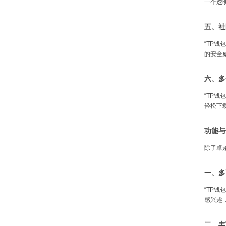
一个透
五、社
“TP
的安全
六、多
“TP
轻松下
功能与
除了卓
一、多
“TP
感兴趣
二、丰