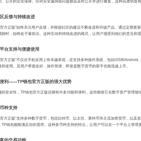
明、公开的安全保障。任何安全漏洞或问题都会及时公开并进行修复，这种高透明度
区反馈与持续改进
钱包官方正版”始终关注用户反馈，并根据社区的建议不断改进和升级产品。通过定期更
威胁时，始终处于最前沿。这种互动和持续改进的模式，让用户感受到他们的意见和
平台支持与便捷使用
钱包官方正版”不仅在手机应用上有卓越表现，还支持多种操作系统，包括iOS和Andro
载和使用。其用户界面友好，操作简便，即使是数字货币的新手也能迅速上手。
便利——TP钱包官方正版的强大优势
越的安全性，TP钱包官方正版还拥有许多功能和便利，这些都使它在数字资产管理领
币种支持
钱包官方正版”支持多种数字货币，包括比特币、以太坊、莱特币等主流加密货币，以及
，TP钱包都能满足你的需求。这种多币种支持的特点，让用户可以在一个平台上管理
富的交易功能