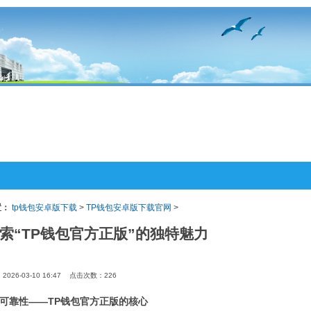
置：
tp钱包安卓版下载
>
TP钱包安卓版下载官网
>
索“TP钱包官方正版”的独特魅力
026-03-10 16:47 点击次数：226
可靠性——TP钱包官方正版的核心