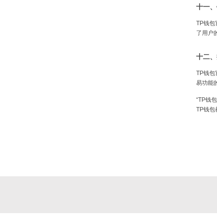
十一、
TP钱
了用户
十二、
TP钱
易功能
“TP
TP钱