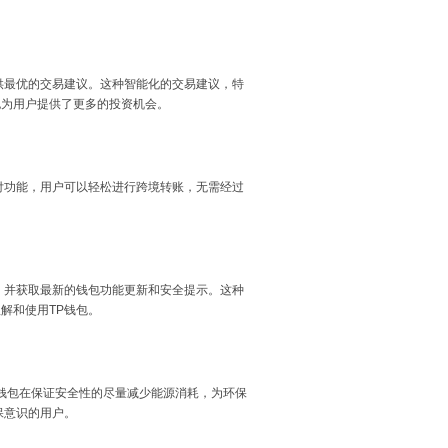
供最优的交易建议。这种智能化的交易建议，特
也为用户提供了更多的投资机会。
付功能，用户可以轻松进行跨境转账，无需经过
，并获取最新的钱包功能更新和安全提示。这种
解和使用TP钱包。
P钱包在保证安全性的尽量减少能源消耗，为环保
保意识的用户。